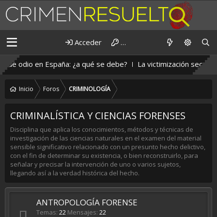
Acceder
Registrarse
s de odio en España: ¿a qué se debe?
La victimización secundari
Inicio
Foros
CRIMINOLOGÍA
CRIMINALÍSTICA Y CIENCIAS FORENSES
Disciplina que aplica los conocimientos, métodos y técnicas de
investigación de las ciencias naturales en el examen del material
sensible significativo relacionado con un presunto hecho delictivo,
con el fin de determinar su existencia, o bien reconstruirlo, para
señalar y precisar la intervención de uno o varios sujetos,
llegando así a la verdad histórica del hecho.
ANTROPOLOGÍA FORENSE
Temas
22
Mensajes
22