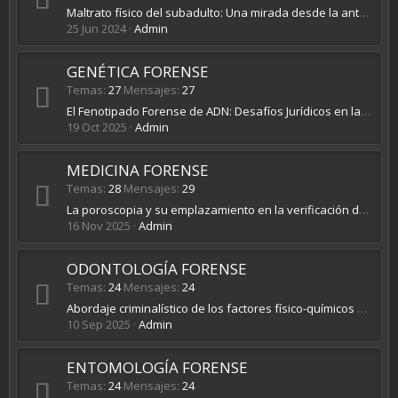
Maltrato físico del subadulto: Una mirada desde la antropología forense
25 Jun 2024
Admin
GENÉTICA FORENSE
Temas
27
Mensajes
27
El Fenotipado Forense de ADN: Desafíos Jurídicos en la Investigación Criminal ysu Aplicación en Europa
19 Oct 2025
Admin
MEDICINA FORENSE
Temas
28
Mensajes
29
La poroscopia y su emplazamiento en la verificación de identidad
16 Nov 2025
Admin
ODONTOLOGÍA FORENSE
Temas
24
Mensajes
24
Abordaje criminalístico de los factores físico-químicos asociados a fumadores y su influencia para la identificación a través de las huellas labiales
10 Sep 2025
Admin
ENTOMOLOGÍA FORENSE
Temas
24
Mensajes
24