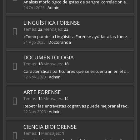
Análisis morfológico de gotas de sangre: correlación entre superficies y ángulo de impacto. Un estudio en manchas generadas a 45º
24 Oct 2025
Admin
LINGÜÍSTICA FORENSE
Temas
22
Mensajes
23
¿Cómo puede la Lingüística Forense ayudar a las fuerzas de seguridad? Aplicaciones pasadas, presentes y futuras
31 Ago 2025
Doctoranda
DOCUMENTOLOGÍA
Temas
18
Mensajes
18
Características particulares que se encuentran en el cotejamiento entre firmas impregnadas en papel y firmas capturadas digitalmente
12 Nov 2023
Admin
ARTE FORENSE
Temas
14
Mensajes
14
Repetir las entrevistas cognitivas puede mejorar el recuerdo de un rostro, pero no el reconocimiento de un retrato compuesto
12 Nov 2023
Admin
CIENCIA BIOFORENSE
Temas
1
Mensajes
1