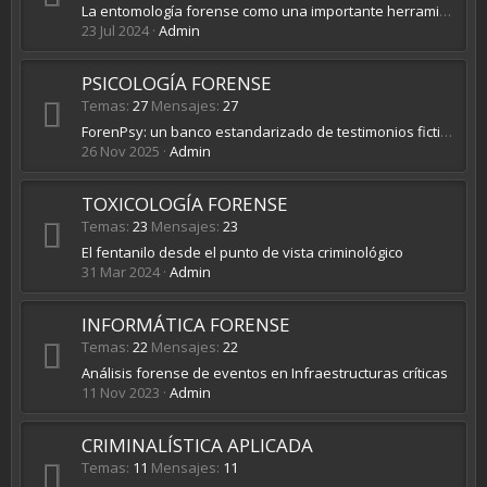
La entomología forense como una importante herramienta para la resolución de casos criminales
23 Jul 2024
Admin
PSICOLOGÍA FORENSE
Temas
27
Mensajes
27
ForenPsy: un banco estandarizado de testimonios ficticios de testigos para la investigación en psicología experimental y judicial
26 Nov 2025
Admin
TOXICOLOGÍA FORENSE
Temas
23
Mensajes
23
El fentanilo desde el punto de vista criminológico
31 Mar 2024
Admin
INFORMÁTICA FORENSE
Temas
22
Mensajes
22
Análisis forense de eventos en Infraestructuras críticas
11 Nov 2023
Admin
CRIMINALÍSTICA APLICADA
Temas
11
Mensajes
11