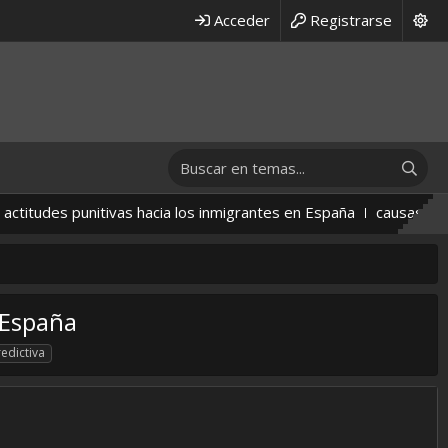
Acceder
Registrarse
udes punitivas hacia los inmigrantes en España
causas en la so
a España
redictiva