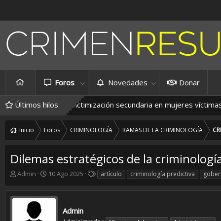
Foros
Novedades
Donar
é se debe?
Últimos hilos
La victimización secundaria en mujeres víctimas de vi
Inicio
Foros
CRIMINOLOGÍA
RAMAS DE LA CRIMINOLOGÍA
CR
Dilemas estratégicos de la criminología
A
F
E
Admin
10 Ago 2025
artículo
criminología predictiva
gober
u
e
t
t
c
i
o
h
q
r
a
u
Admin
d
e