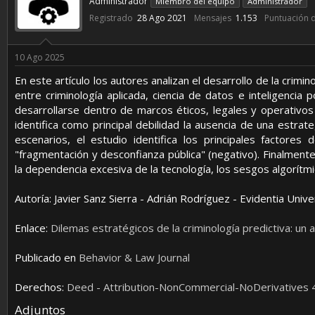
Administrador
Miembro del equipo
Administrador
e
t
Registrado
28 Ago 2021
Mensajes
1.153
Puntuación 
i
a
n
s
i
10 Ago 2025
c
i
En este artículo los autores analizan el desarrollo de la crim
o
entre criminología aplicada, ciencia de datos e inteligencia 
desarrollarse dentro de marcos éticos, legales y operativos 
identifica como principal debilidad la ausencia de una estrat
escenarios, el estudio identifica los principales factores d
"fragmentación y desconfianza pública" (negativo). Finalmente
la dependencia excesiva de la tecnología, los sesgos algorítmi
Autoría: Javier Sanz Sierra - Adrián Rodríguez - Evidentia Uni
Enlace:
Dilemas estratégicos de la criminología predictiva: un 
Publicado en
Behavior & Law Journal
Derechos:
Deed - Attribution-NonCommercial-NoDerivatives 4
Adjuntos