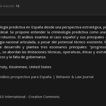
de reacción
16
inología predictiva en España desde una perspectiva estratégica, 
policial. Se propone entender la criminología predictiva como un
robustos. El análisis examina el caso español y sus principales
egia nacional articulada, a pesar del potencial técnico existente
e desarrollo y plantea tres escenarios principales: "progreso 
, se abordan las limitaciones técnicas, operativas, éticas y est
cos y la falta de gobernanza.
versity, Kissimmee, United States
análisis prospectivo para España. | Behavior & Law Journal
.0 International - Creative Commons