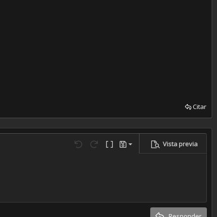
Citar
Vista previa
Guardar borrador
Deshacer
Rehacer
Cambiar editor
Borradores
Eliminar borrador
Responder