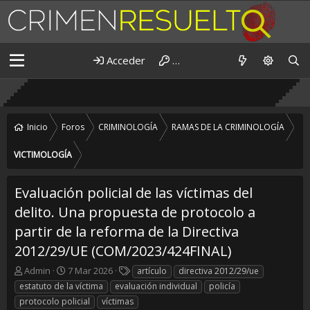
Acceder
Registrarse
Inicio
Foros
CRIMINOLOGÍA
RAMAS DE LA CRIMINOLOGÍA
VICTIMOLOGÍA
Evaluación policial de las víctimas del
delito. Una propuesta de protocolo a
partir de la reforma de la Directiva
2012/29/UE (COM/2023/424FINAL)
A
F
E
Admin
7 Mar 2026
artículo
directiva 2012/29/ue
u
e
t
estatuto de la víctima
evaluación individual
policía
t
c
i
protocolo policial
víctimas
o
h
q