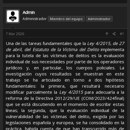
r
a
u
d
e
Admin
e
t
Administrador
Miembro del equipo
Administrador
i
a
n
s
i
7 Mar 2026
#1
c
i
Una de las tareas fundamentales que la
Ley 4/2015, de 27
o
de abril, del Estatuto de la Víctima del Delito
implementa
para la tutela de las víctimas de delitos es la evaluación
individual de sus necesidades por parte de los operadores
jurídicos y, en particular, los cuerpos policiales. La
investigación cuyos resultados se muestran en este
trabajo se ha articulado en torno a dos hipótesis
fundamentales: la primera, que resultará necesario
modificar parcialmente la
Ley 4/2015
para adecuarla a la
reforma de la Directiva 2012/29/UE (COM/2023/424final)
que se está discutiendo en el momento de escribir estas
líneas; la segunda, que la evaluación individual de la
vulnerabilidad de las víctimas del delito, exigida por las
legislaciones española y europea, se ha consolidado en la
práctica, habida cuenta de que han transcurrido más de