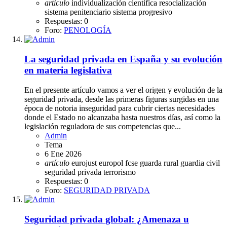
artículo
individualización científica
resocialización
sistema penitenciario
sistema progresivo
Respuestas: 0
Foro:
PENOLOGÍA
La seguridad privada en España y su evolución
en materia legislativa
En el presente artículo vamos a ver el origen y evolución de la
seguridad privada, desde las primeras figuras surgidas en una
época de notoria inseguridad para cubrir ciertas necesidades
donde el Estado no alcanzaba hasta nuestros días, así como la
legislación reguladora de sus competencias que...
Admin
Tema
6 Ene 2026
artículo
eurojust
europol
fcse
guarda rural
guardia civil
seguridad privada
terrorismo
Respuestas: 0
Foro:
SEGURIDAD PRIVADA
Seguridad privada global: ¿Amenaza u