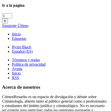
Ir a la página
Ir
Siguiente
Último
Inicio
Etiquetas
Ryzer Black
Español (ES)
Términos y reglas
Política de privacidad
Ayuda
Inicio
RSS
Acerca de nosotros
CrimenResuelto es un espacio de divulgación y debate sobre
Criminología, abierto tanto al público general como a profesionales
y estudiantes del ámbito jurídico y criminológico. No es necesario
ser experto para participar: todas las opiniones razonadas y